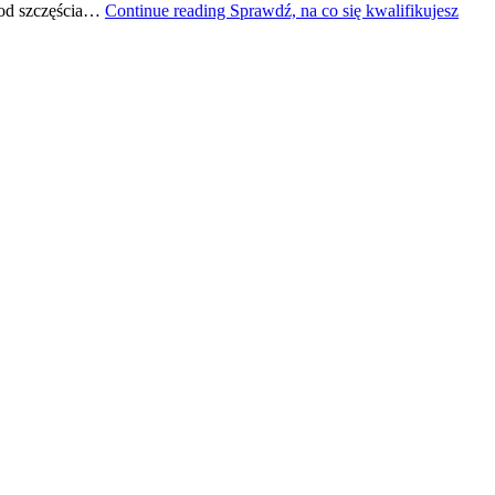
y od szczęścia…
Continue reading
Sprawdź, na co się kwalifikujesz