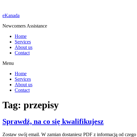
eKanada
Newcomers Assistance
Home
Services
About us
Contact
Menu
Home
Services
About us
Contact
Tag:
przepisy
Sprawdź, na co się kwalifikujesz
Zostaw swój email. W zamian dostaniesz PDF z informacją od czego z