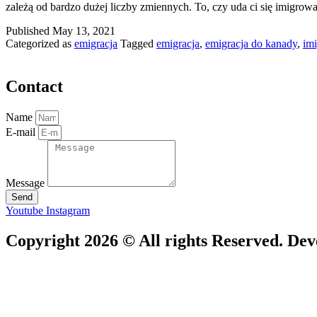
zależą od bardzo dużej liczby zmiennych. To, czy uda ci się imigrow
Published
May 13, 2021
Categorized as
emigracja
Tagged
emigracja
,
emigracja do kanady
,
imi
Contact
Name
E-mail
Message
Send
Youtube
Instagram
Copyright 2026 © All rights Reserved. De