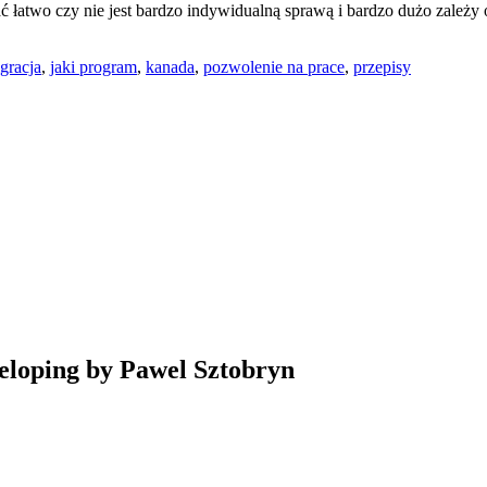
ać łatwo czy nie jest bardzo indywidualną sprawą i bardzo dużo zależ
gracja
,
jaki program
,
kanada
,
pozwolenie na prace
,
przepisy
veloping by Pawel Sztobryn