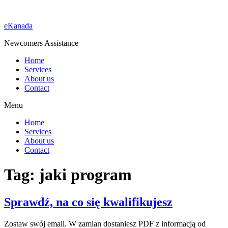
eKanada
Newcomers Assistance
Home
Services
About us
Contact
Menu
Home
Services
About us
Contact
Tag:
jaki program
Sprawdź, na co się kwalifikujesz
Zostaw swój email. W zamian dostaniesz PDF z informacją od