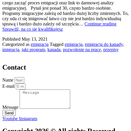
czego zacząć proces emigracji oraz link to darmowej analizy
emigracyjnej. Pytań jest ponad 30, często bardzo osobiste.
Programy imigracyjne zależą od bardzo dużej liczby zmiennych. To,
czy uda ci się imigrować łatwo czy nie jest bardzo indywidualną
sprawą i bardzo dużo zależy od szczęścia…
Continue reading
Sprawdź, na co się kwalifikujesz
Published
May 13, 2021
Categorized as
emigracja
Tagged
emigracja
,
emigracja do kanady
,
imigracja
,
jaki program
,
kanada
,
pozwolenie na prace
,
przepisy
Contact
Name
E-mail
Message
Send
Youtube
Instagram
Copyright 2026 © All rights Reserved.