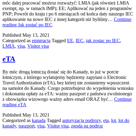
móc dalej pracować możesz rozważyć: LMIA (jak również LMIA
exempt, np. w ramach IMP); EE; Aplikować na jeden z programów
PNP; Powrót do kraju i po 6 miesiącach od końca daty naszego IEC
aplikowanie na nowe IEC z innej kategorii niż byliśmy…
Continue
reading
Jak zostać po IEC
Published
May 13, 2021
Categorized as
emigracja
Tagged
EE
,
IEC
,
jak zostac po IEC
,
LMIA
,
visa
,
Visitor visa
eTA
By móc drogą lotniczą dostać się do Kanady, to już w porcie
lotniczym, z którego wylatujemy będziemy zapytani o Electronic
Travel Authorization (eTA), bez której nie zostaniemy wpuszczeni
na samolot do Kanady. Czego potrzebujesz do wypełnienia wniosku
i dokonania opłaty za eTA: ważny paszport z państwa zwolnionego
z obowiązku wizowego ważny adres email ORAZ być…
Continue
reading
eTA
Published
May 13, 2021
Categorized as
kanada
Tagged
autoryzacja podrozy
,
eta
,
lot
,
lot do
kanady
,
paszport
,
visa
,
Visitor visa
,
zgoda na podroz