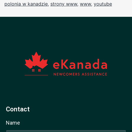
polonia w kanadzie
,
strony www
,
www
,
youtube
Contact
Name