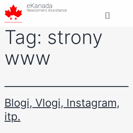
eKanada
Newcomers Assistance
About us
Tag:
strony
www
Blogi, Vlogi, Instagram,
itp.