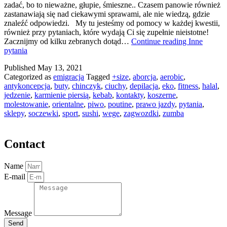
zadać, bo to nieważne, głupie, śmieszne.. Czasem panowie również
zastanawiają się nad ciekawymi sprawami, ale nie wiedzą, gdzie
znaleźć odpowiedzi. My tu jesteśmy od pomocy w każdej kwestii,
również przy pytaniach, które wydają Ci się zupełnie nieistotne!
Zacznijmy od kilku zebranych dotąd…
Continue reading
Inne
pytania
Published
May 13, 2021
Categorized as
emigracja
Tagged
+size
,
aborcja
,
aerobic
,
antykoncepcja
,
buty
,
chinczyk
,
ciuchy
,
depilacja
,
eko
,
fitness
,
halal
,
jedzenie
,
karmienie piersią
,
kebab
,
kontakty
,
koszerne
,
molestowanie
,
orientalne
,
piwo
,
poutine
,
prawo jazdy
,
pytania
,
sklepy
,
soczewki
,
sport
,
sushi
,
wege
,
zagwozdki
,
zumba
Contact
Name
E-mail
Message
Send