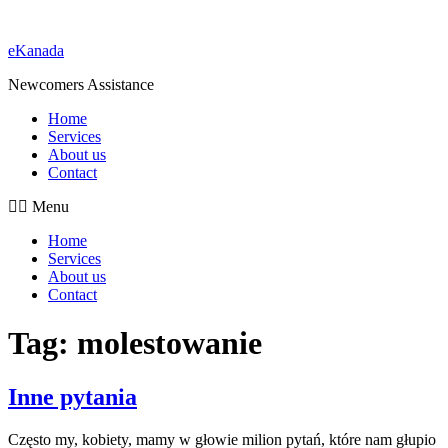
eKanada
Newcomers Assistance
Home
Services
About us
Contact
Menu
Home
Services
About us
Contact
Tag:
molestowanie
Inne pytania
Często my, kobiety, mamy w głowie milion pytań, które nam głupio