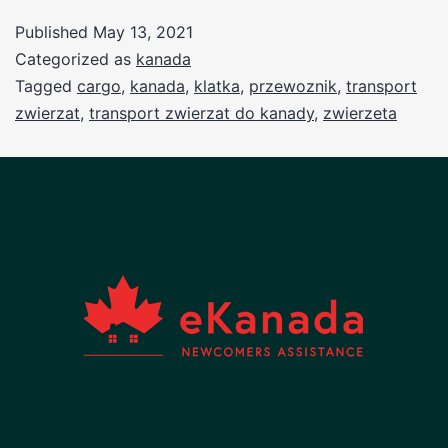
Published
May 13, 2021
Categorized as
kanada
Tagged
cargo
,
kanada
,
klatka
,
przewoznik
,
transport
zwierzat
,
transport zwierzat do kanady
,
zwierzeta