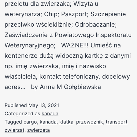
przelotu dla zwierzaka; Wizyta u
weterynarza; Chip; Paszport; Szczepienie
przeciwko wściekliźnie; Odrobaczanie;
Zaświadczenie z Powiatowego Inspektoratu
Weterynaryjnego; WAŻNE!!! Umieść na
kontenerze dużą widoczną kartkę z danymi
np. imię zwierzaka, imię i nazwisko
właściciela, kontakt telefoniczny, docelowy
adres… by Anna M Gołębiewska
Published
May 13, 2021
Categorized as
kanada
Tagged
cargo
,
kanada
,
klatka
,
przewoznik
,
transport
zwierzat
,
zwierzeta