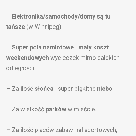
–
Elektronika/samochody/domy są tu
tańsze
(w Winnipeg).
–
Super pola namiotowe i mały koszt
weekendowych
wycieczek mimo dalekich
odległości.
– Za ilość
słońca
i super błękitne
niebo
.
– Za wielkość
parków
w mieście.
– Za ilość placów zabaw, hal sportowych,