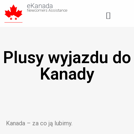
eKanada
Newcomers Assistance
About us
Plusy wyjazdu do
Kanady
Kanada – za co ją lubimy.